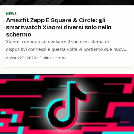
NEWS
Amazfit Zepp E Square & Circle: gli
smartwatch Xiaomi diversi solo nello
schermo
Xiaomi continua ad evolvere il suo ecosistema di
dispositivi connessi e questa volta vi portiamo due nuovi
esponenti della sua famiglia Amazfit.…
Agosto 22, 2020 · 2 min di lettura