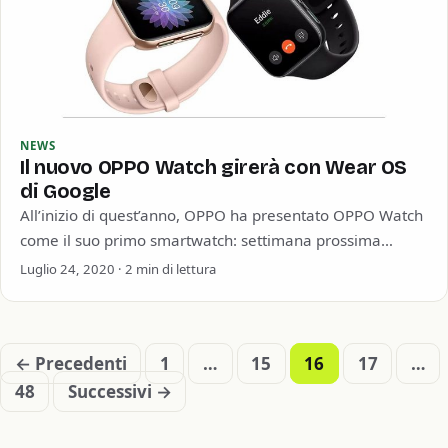
NEWS
Il nuovo OPPO Watch girerà con Wear OS
di Google
All’inizio di quest’anno, OPPO ha presentato OPPO Watch
come il suo primo smartwatch: settimana prossima
questo smartwatch riceverà un aggiornamento
Luglio 24, 2020 · 2 min di lettura
importante e…
← Precedenti
1
…
15
16
17
…
Paginazione
48
Successivi →
degli