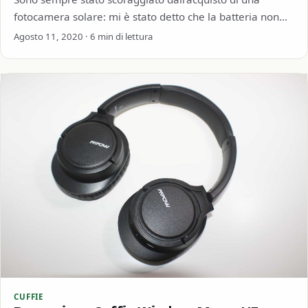
fotocamera solare: mi è stato detto che la batteria non
dura, la precisione e la…
Agosto 11, 2020 · 6 min di lettura
CUFFIE