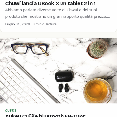
Chuwi lancia UBook X un tablet 2 in 1
Abbiamo parlato diverse volte di Chwui e dei suoi
prodotti che mostrano un gran rapporto qualità prezzo.
Non ultima la nostra recensione…
Luglio 31, 2020 · 3 min di lettura
CUFFIE
Aukey Cuffie bluetooth EP-T16S: