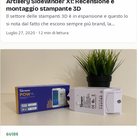
Artillery Sidewinder X1: Recensione e
montaggio stampante 3D
Il settore delle stampanti 3D è in espansione e questo lo
si nota dal fatto che escono sempre più brand, la
qualità…
Luglio 27, 2020 · 12 min di lettura
GUIDE