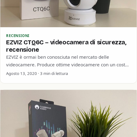
RECENSIONI
EZVIZ CTQ6C – videocamera di sicurezza,
recensione
EZVIZ è ormai ben conosciuta nel mercato delle
videocamere. Produce ottime videocamere con un costo
abbastanza contenuto e tutte le caratteristiche
Agosto 13, 2020 · 3 min di lettura
necessarie.…