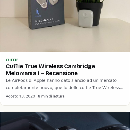
CUFFIE
Cuffie True Wireless Cambridge
Melomania 1 – Recensione
Le AirPods di Apple hanno dato slancio ad un mercato
completamente nuovo, quello delle cuffie True Wireless.
Dal primo modello tantissimi altri…
Agosto 13, 2020 · 8 min di lettura