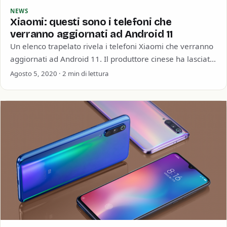
NEWS
Xiaomi: questi sono i telefoni che
verranno aggiornati ad Android 11
Un elenco trapelato rivela i telefoni Xiaomi che verranno
aggiornati ad Android 11. Il produttore cinese ha lasciato
fuori uno dei suoi…
Agosto 5, 2020 · 2 min di lettura