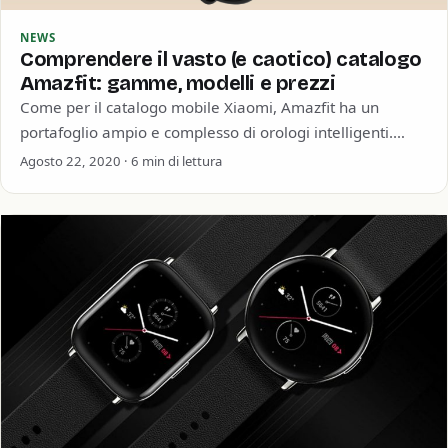
NEWS
Comprendere il vasto (e caotico) catalogo
Amazfit: gamme, modelli e prezzi
Come per il catalogo mobile Xiaomi, Amazfit ha un
portafoglio ampio e complesso di orologi intelligenti.
L’azienda ha una cadenza frequente di…
Agosto 22, 2020 · 6 min di lettura