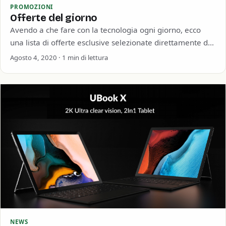
PROMOZIONI
Offerte del giorno
Avendo a che fare con la tecnologia ogni giorno, ecco
una lista di offerte esclusive selezionate direttamente da
noi. Le offerte sono…
Agosto 4, 2020 · 1 min di lettura
NEWS