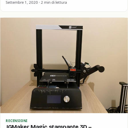
ulteriormente. Dopo aver conosciuto il…
Settembre 1, 2020 · 2 min di lettura
RECENSIONI
JGMaker Magic stampante 3D –