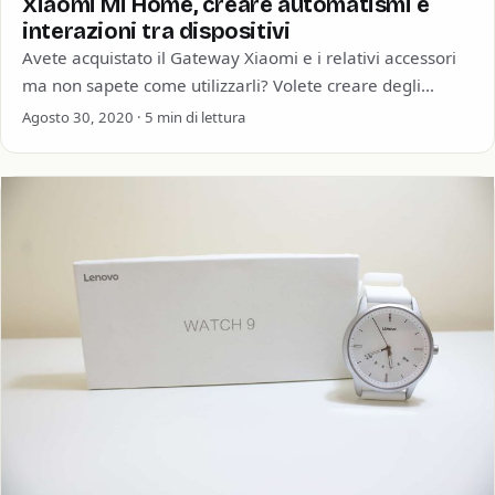
Xiaomi Mi Home, creare automatismi e
interazioni tra dispositivi
Avete acquistato il Gateway Xiaomi e i relativi accessori
ma non sapete come utilizzarli? Volete creare degli
automatismi che si attivino in…
Agosto 30, 2020 · 5 min di lettura