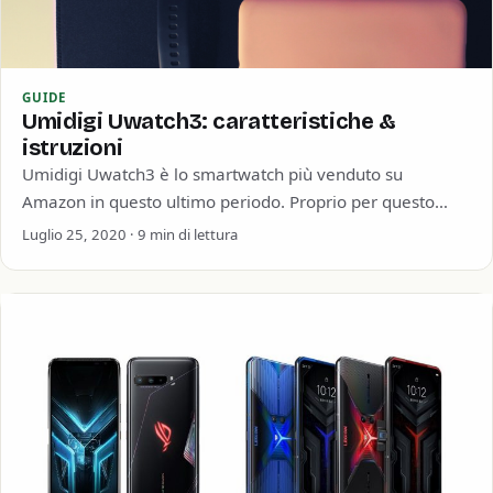
GUIDE
Umidigi Uwatch3: caratteristiche &
istruzioni
Umidigi Uwatch3 è lo smartwatch più venduto su
Amazon in questo ultimo periodo. Proprio per questo
Umidigi Uwatch3 mi ha talmente incuriosito…
Luglio 25, 2020 · 9 min di lettura