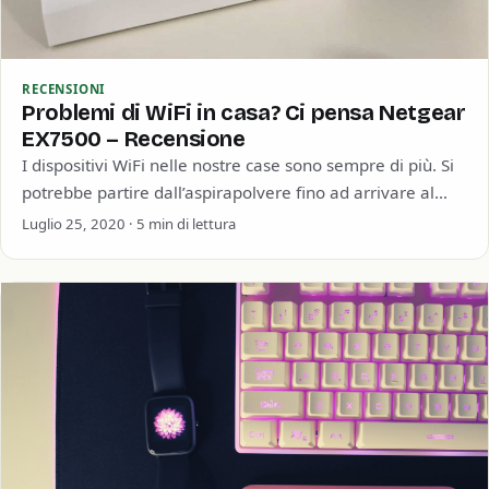
RECENSIONI
Problemi di WiFi in casa? Ci pensa Netgear
EX7500 – Recensione
I dispositivi WiFi nelle nostre case sono sempre di più. Si
potrebbe partire dall’aspirapolvere fino ad arrivare al
ventilatore. Questo aumento di…
Luglio 25, 2020 · 5 min di lettura