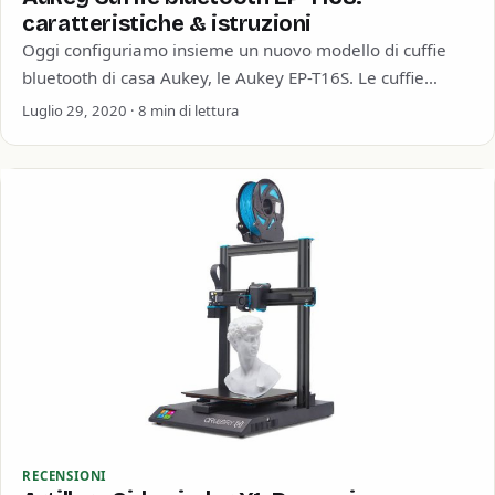
caratteristiche & istruzioni
Oggi configuriamo insieme un nuovo modello di cuffie
bluetooth di casa Aukey, le Aukey EP-T16S. Le cuffie
bluetooth true wireless è quell’accessorio…
Luglio 29, 2020 · 8 min di lettura
RECENSIONI