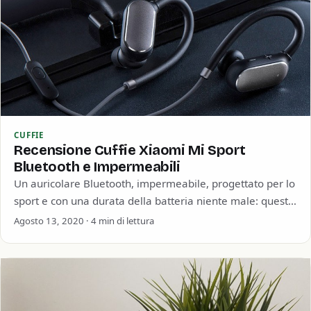
CUFFIE
Recensione Cuffie Xiaomi Mi Sport
Bluetooth e Impermeabili
Un auricolare Bluetooth, impermeabile, progettato per lo
sport e con una durata della batteria niente male: queste
sono le nuove cuffie Xiaomi…
Agosto 13, 2020 · 4 min di lettura