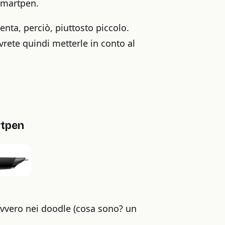
 smartpen.
senta, perciò, piuttosto piccolo.
rete quindi metterle in conto al
rtpen
 ovvero nei doodle (cosa sono? un