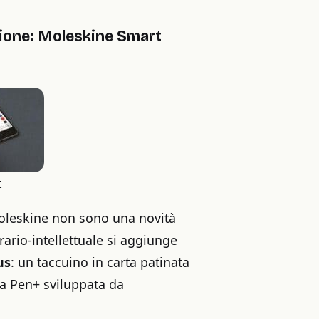
zione: Moleskine Smart
t
 Moleskine non sono una novità
erario-intellettuale si aggiunge
us
: un taccuino in carta patinata
la Pen+ sviluppata da