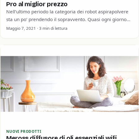
Pro al miglior prezzo
Nell’ultimo periodo la categoria dei robot aspirapolvere
sta un po’ prendendo il sopravvento. Quasi ogni giorno
assistiamo infatti all’uscita di nuovi modelli…
Maggio 7, 2021 · 3 min di lettura
NUOVI PRODOTTI
Meross diffusore di oli essenziali wifi