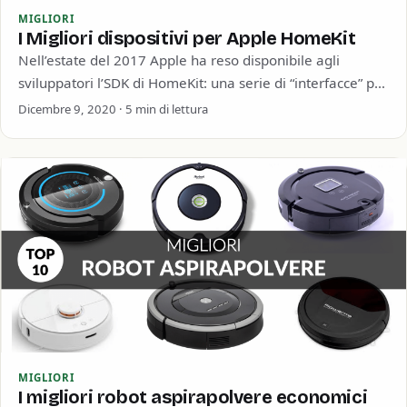
MIGLIORI
I Migliori dispositivi per Apple HomeKit
Nell’estate del 2017 Apple ha reso disponibile agli
sviluppatori l’SDK di HomeKit: una serie di “interfacce” per
collegare dispositivi del mondo reale…
Dicembre 9, 2020 · 5 min di lettura
MIGLIORI
I migliori robot aspirapolvere economici