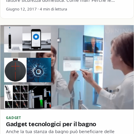
fattore sicurezza domestica. Come mai? Perchè le
giornate si fanno più lunghe e…
Giugno 12, 2017 · 4 min di lettura
GADGET
Gadget tecnologici per il bagno
Anche la tua stanza da bagno può beneficiare delle