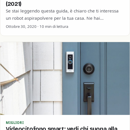
(2021)
Se stai leggendo questa guida, è chiaro che ti interessa
un robot aspirapolvere per la tua casa. Ne hai
abbastanza di lottare contro la…
Ottobre 30, 2020 · 10 min di lettura
MIGLIORI
Videocitofono smart: vedi chi suona alla