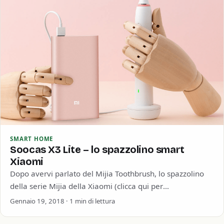
SMART HOME
Soocas X3 Lite – lo spazzolino smart
Xiaomi
Dopo avervi parlato del Mijia Toothbrush, lo spazzolino
della serie Mijia della Xiaomi (clicca qui per
approfondire), oggi vi presentiamo l’ultima novità…
Gennaio 19, 2018 · 1 min di lettura