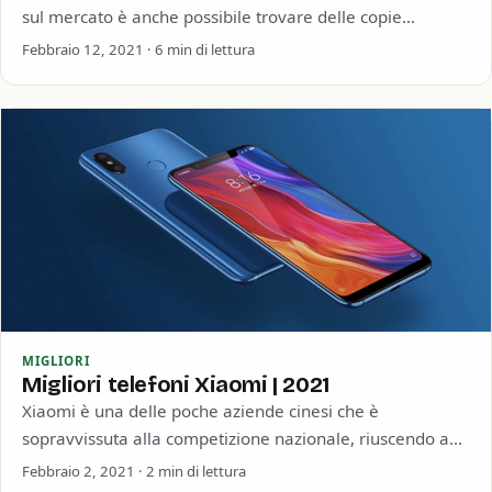
sul mercato è anche possibile trovare delle copie
pressoché identiche, se…
Febbraio 12, 2021 · 6 min di lettura
MIGLIORI
Migliori telefoni Xiaomi | 2021
Xiaomi è una delle poche aziende cinesi che è
sopravvissuta alla competizione nazionale, riuscendo ad
arrivare all’estero e ultimamente anche in Italia.…
Febbraio 2, 2021 · 2 min di lettura