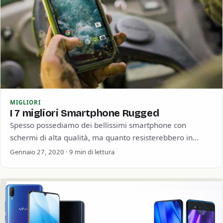
MIGLIORI
I 7 migliori Smartphone Rugged
Spesso possediamo dei bellissimi smartphone con
schermi di alta qualità, ma quanto resisterebbero in
campagna, in montagna o in un ambiente di…
Gennaio 27, 2020 · 9 min di lettura