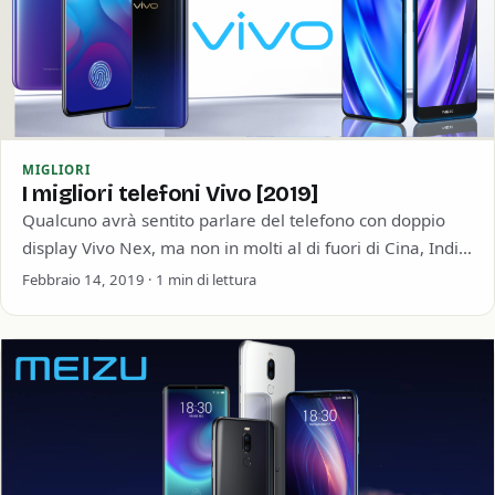
MIGLIORI
I migliori telefoni Vivo [2019]
Qualcuno avrà sentito parlare del telefono con doppio
display Vivo Nex, ma non in molti al di fuori di Cina, India
e Sud-Est…
Febbraio 14, 2019 · 1 min di lettura