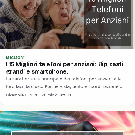
MIGLIORI
I 15 Migliori telefoni per anziani: flip, tasti
grandi e smartphone.
La caratteristica principale dei telefoni per anziani è la
loro facilità d’uso. Poiché vista, udito e coordinazione
possono diminuire con l’età, i…
Dicembre 1, 2020 · 20 min di lettura