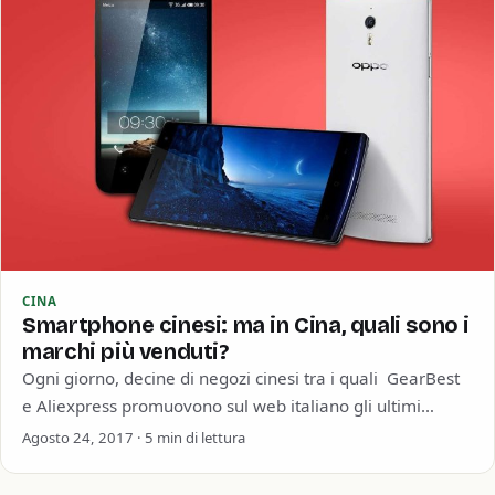
CINA
Smartphone cinesi: ma in Cina, quali sono i
marchi più venduti?
Ogni giorno, decine di negozi cinesi tra i quali GearBest
e Aliexpress promuovono sul web italiano gli ultimi
modelli di telefonia cinese.…
Agosto 24, 2017 · 5 min di lettura