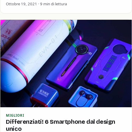
mercato per giocare a PUBG, Fornite o Call of…
Ottobre 19, 2021 · 9 min di lettura
MIGLIORI
Differenziati! 6 Smartphone dal design
unico