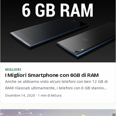
MIGLIORI
I Migliori Smartphone con 6GB di RAM
Anche se abbiamo visto alcuni telefoni con ben 12 GB di
RAM rilasciati ultimamente, i telefoni con 6 GB stanno
diventando sempre…
Dicembre 14, 2020 · 1 min di lettura