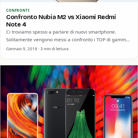
CONFRONTI
Confronto Nubia M2 vs Xiaomi Redmi
Note 4
Ci troviamo spesso a parlare di nuovi smartphone.
Solitamente vengono messi a confronto i TOP di gamma,
per ovvi motivi. Quest’oggi invece…
Gennaio 9, 2018 · 3 min di lettura