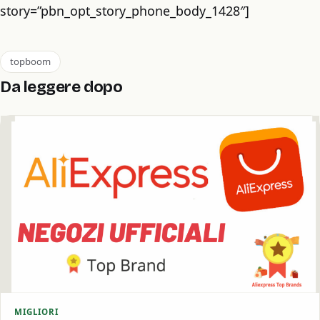
story=”pbn_opt_story_phone_body_1428″]
topboom
Da leggere dopo
MIGLIORI