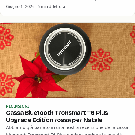
buona durata della batteria.…
Giugno 1, 2026 · 5 min di lettura
RECENSIONI
Cassa Bluetooth Tronsmart T6 Plus
Upgrade Edition rossa per Natale
Abbiamo già parlato in una nostra recensione della cassa
bluetooth Tronsmart T6 Plus evidenziandone la qualità e