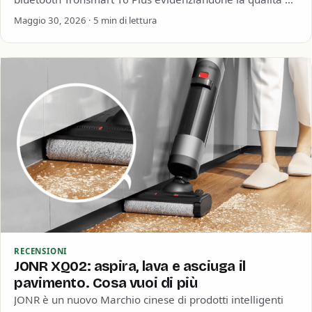
soprattutto la straordinaria durata della…
Maggio 30, 2026 · 5 min di lettura
RECENSIONI
JONR XQ02: aspira, lava e asciuga il
pavimento. Cosa vuoi di più
JONR è un nuovo Marchio cinese di prodotti intelligenti