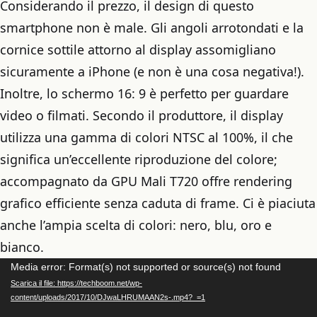
Considerando il prezzo, il design di questo
smartphone non è male. Gli angoli arrotondati e la
cornice sottile attorno al display assomigliano
sicuramente a iPhone (e non è una cosa negativa!).
Inoltre, lo schermo 16: 9 è perfetto per guardare
video o filmati. Secondo il produttore, il display
utilizza una gamma di colori NTSC al 100%, il che
significa un’eccellente riproduzione del colore;
accompagnato da GPU Mali T720 offre rendering
grafico efficiente senza caduta di frame. Ci è piaciuta
anche l’ampia scelta di colori: nero, blu, oro e
bianco.
Video
Media error: Format(s) not supported or source(s) not found
Scarica il file: https://techboom.net/wp-
Player
content/uploads/2017/10/DJwaLHRUMAAN2s-.mp4?_=1