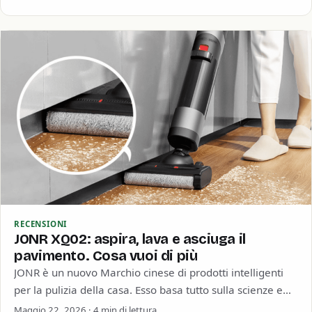
RECENSIONI
JONR XQ02: aspira, lava e asciuga il
pavimento. Cosa vuoi di più
JONR è un nuovo Marchio cinese di prodotti intelligenti
per la pulizia della casa. Esso basa tutto sulla scienze e
sull’innovazione, come…
Maggio 22, 2026 · 4 min di lettura