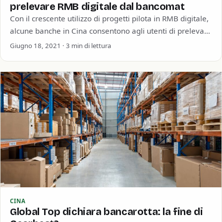
prelevare RMB digitale dal bancomat
Con il crescente utilizzo di progetti pilota in RMB digitale,
alcune banche in Cina consentono agli utenti di prelevare
contanti dal loro…
Giugno 18, 2021 · 3 min di lettura
CINA
Global Top dichiara bancarotta: la fine di