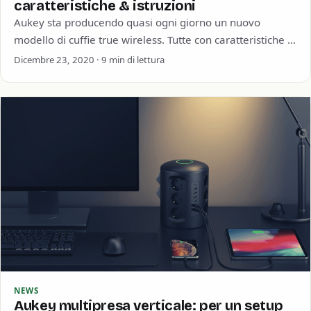
caratteristiche & istruzioni
Aukey sta producendo quasi ogni giorno un nuovo
modello di cuffie true wireless. Tutte con caratteristiche e
design differenti. Ho infatti già…
Dicembre 23, 2020 · 9 min di lettura
NEWS
Aukey multipresa verticale: per un setup