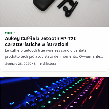
CUFFIE
Aukey Cuffie bluetooth EP-T21:
caratteristiche & istruzioni
Le cuffie bluetooth true wireless sono diventate il
prodotto tech più acquistato del momento. Ovviamente
Aukey sta al passo con i tempi,…
Gennaio 28, 2020 · 8 min di lettura