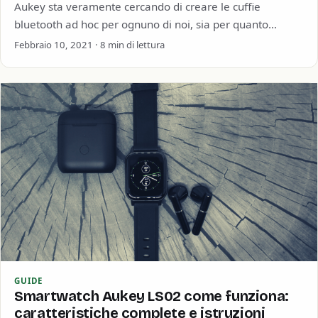
Aukey sta veramente cercando di creare le cuffie
bluetooth ad hoc per ognuno di noi, sia per quanto
riguarda le forme che…
Febbraio 10, 2021 · 8 min di lettura
GUIDE
Smartwatch Aukey LS02 come funziona:
caratteristiche complete e istruzioni