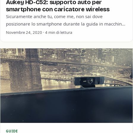
Aukey HD-C52: supporto auto per
smartphone con caricatore wireless
Sicuramente anche tu, come me, non sai dove
posizionare lo smartphone durante la guida in macchina.
Ogni volta che lo metti da…
Novembre 24, 2020 · 4 min di lettura
GUIDE