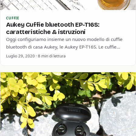
CUFFIE
Aukey Cuffie bluetooth EP-T16S:
caratteristiche & istruzioni
Oggi configuriamo insieme un nuovo modello di cuffie
bluetooth di casa Aukey, le Aukey EP-T16S. Le cuffie
bluetooth true wireless è quell’accessorio…
Luglio 29, 2020 · 8 min di lettura