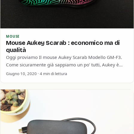
MOUSE
Mouse Aukey Scarab : economico ma di
qualità
Oggi proviamo Il mouse Aukey Scarab Modello GM-F3.
Come sicuramente già sappiamo un po’ tutti, Aukey è
un’azienda cinese presente su Amazon…
Giugno 10, 2020 · 4 min di lettura