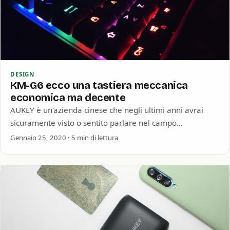
DESIGN
KM-G6 ecco una tastiera meccanica
economica ma decente
AUKEY è un’azienda cinese che negli ultimi anni avrai
sicuramente visto o sentito parlare nel campo
dell’elettronica / informatica. La società è…
Gennaio 25, 2020 · 5 min di lettura