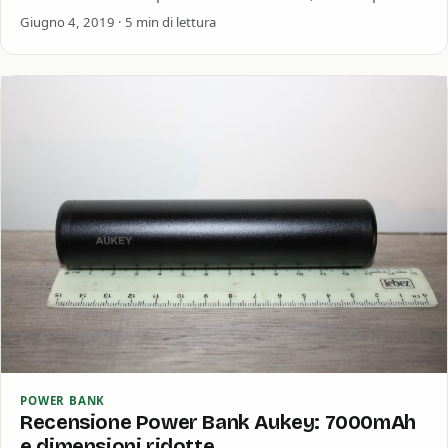
niente sistema vivavoce per…
Giugno 4, 2019 · 5 min di lettura
POWER BANK
Recensione Power Bank Aukey: 7000mAh
e dimensioni ridotte