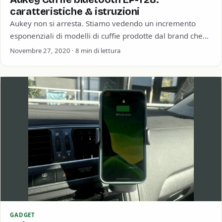
caratteristiche & istruzioni
Aukey non si arresta. Stiamo vedendo un incremento
esponenziali di modelli di cuffie prodotte dal brand che
veramente l’imbarazzo della scelta. Possiamo…
Novembre 27, 2020 · 8 min di lettura
GADGET