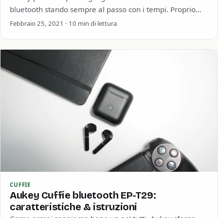
bluetooth stando sempre al passo con i tempi. Proprio
perché c’è chi preferisce…
Febbraio 25, 2021 · 10 min di lettura
CUFFIE
Aukey Cuffie bluetooth EP-T29:
caratteristiche & istruzioni