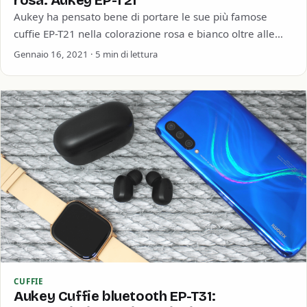
rosa: Aukey EP-T21
Aukey ha pensato bene di portare le sue più famose
cuffie EP-T21 nella colorazione rosa e bianco oltre alle
famose nere già…
Gennaio 16, 2021 · 5 min di lettura
CUFFIE
Aukey Cuffie bluetooth EP-T31: