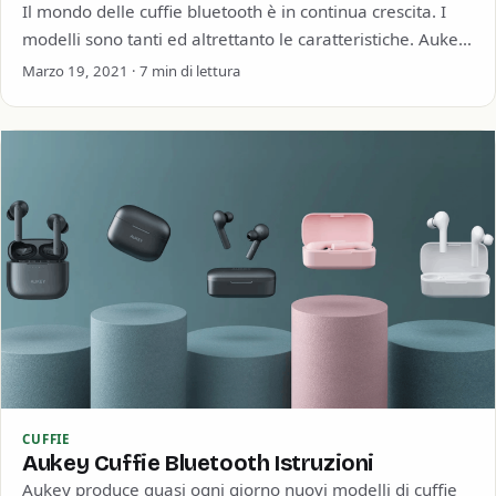
Il mondo delle cuffie bluetooth è in continua crescita. I
modelli sono tanti ed altrettanto le caratteristiche. Aukey
di certo non sta…
Marzo 19, 2021 · 7 min di lettura
CUFFIE
Aukey Cuffie Bluetooth Istruzioni
Aukey produce quasi ogni giorno nuovi modelli di cuffie