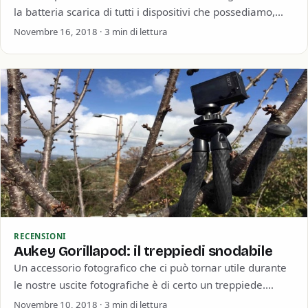
la batteria scarica di tutti i dispositivi che possediamo,
magari anche tutti…
Novembre 16, 2018 · 3 min di lettura
RECENSIONI
Aukey Gorillapod: il treppiedi snodabile
Un accessorio fotografico che ci può tornar utile durante
le nostre uscite fotografiche è di certo un treppiede.
Sicuramente tutti conosceranno il…
Novembre 10, 2018 · 3 min di lettura