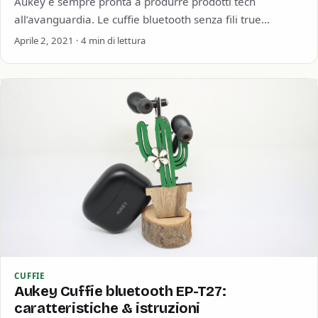
Aukey è sempre pronta a produrre prodotti tech
all’avanguardia. Le cuffie bluetooth senza fili true
wireless Aukey sono ad esempio il cavallo…
Aprile 2, 2021 · 4 min di lettura
CUFFIE
Aukey Cuffie bluetooth EP-T27:
caratteristiche & istruzioni