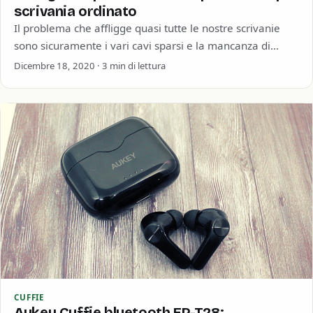
scrivania ordinato
Il problema che affligge quasi tutte le nostre scrivanie
sono sicuramente i vari cavi sparsi e la mancanza di
prese di corrente…
Dicembre 18, 2020 · 3 min di lettura
CUFFIE
Aukey Cuffie bluetooth EP-T28: