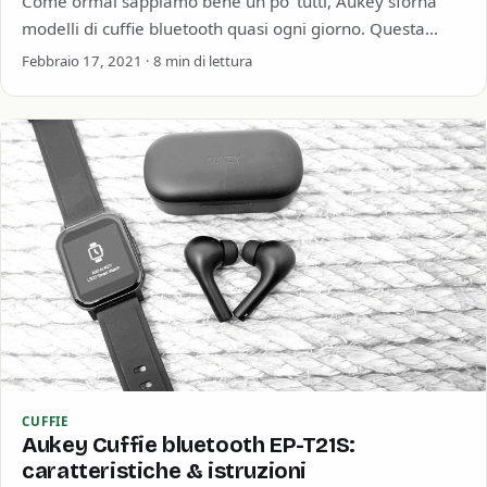
Come ormai sappiamo bene un po’ tutti, Aukey sforna
modelli di cuffie bluetooth quasi ogni giorno. Questa
vasta scelta può sicuramente aiutarti…
Febbraio 17, 2021 · 8 min di lettura
CUFFIE
Aukey Cuffie bluetooth EP-T21S:
caratteristiche & istruzioni