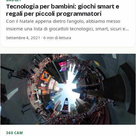
Tecnologia per bambini: giochi smart e
regali per piccoli programmatori
Con il Natale appena dietro l’angolo, abbiamo messo
insieme una lista di giocattoli tecnologici, smart, sicuri e
soprattutto intelligenti per i bambini…
Settembre 4, 2021 · 6 min di lettura
360 CAM