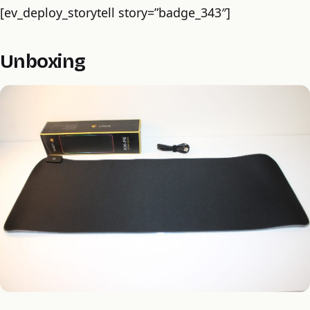
[ev_deploy_storytell story=”badge_343″]
Unboxing