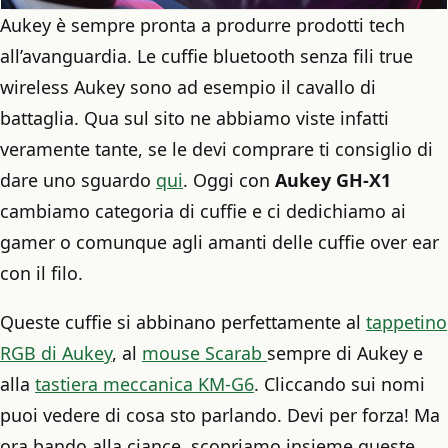
Aukey è sempre pronta a produrre prodotti tech
all’avanguardia. Le cuffie bluetooth senza fili true
wireless Aukey sono ad esempio il cavallo di
battaglia. Qua sul sito ne abbiamo viste infatti
veramente tante, se le devi comprare ti consiglio di
dare uno sguardo
qui
. Oggi con
Aukey GH-X1
cambiamo categoria di cuffie e ci dedichiamo ai
gamer o comunque agli amanti delle cuffie over ear
con il filo.
Queste cuffie si abbinano perfettamente al
tappetino
RGB di Aukey
, al
mouse Scarab
sempre di Aukey e
alla
tastiera meccanica KM-G6
. Cliccando sui nomi
puoi vedere di cosa sto parlando. Devi per forza! Ma
ora bando alla ciance, scopriamo insieme queste