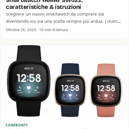
Smartwatch YAMAY SW022:
caratteristiche & istruzioni
Scegliere un nuovo smartwatch da comprare sta
diventando via via una scelta sempre più ardua. I marchi
sono veramente tanti così come…
Ottobre 26, 2020 · 10 min di lettura
CONFRONTI