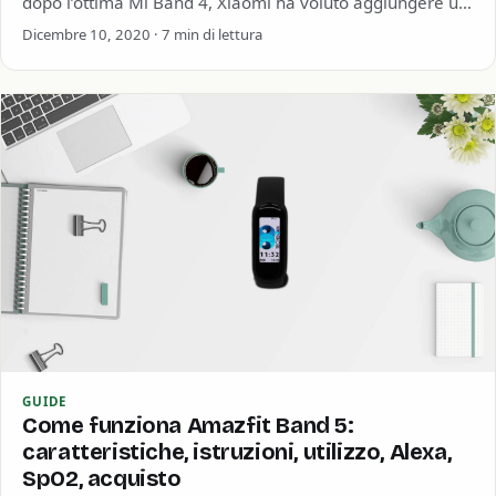
dopo l’ottima Mi Band 4, Xiaomi ha voluto aggiungere un
display…
Dicembre 10, 2020 · 7 min di lettura
GUIDE
Come funziona Amazfit Band 5:
caratteristiche, istruzioni, utilizzo, Alexa,
SpO2, acquisto