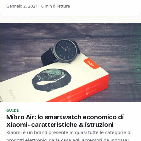
cinese ha deciso di…
Gennaio 2, 2021 · 6 min di lettura
GUIDE
Mibro Air: lo smartwatch economico di
Xiaomi- caratteristiche & istruzioni
Xiaomi è un brand presente in quasi tutte le categorie di
prodotti elettronici dalla casa agli accessori da indossare.