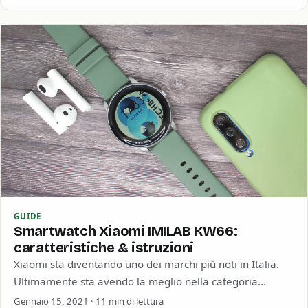
GUIDE
Smartwatch Xiaomi IMILAB KW66:
caratteristiche & istruzioni
Xiaomi sta diventando uno dei marchi più noti in Italia.
Ultimamente sta avendo la meglio nella categoria
smartphone per via del suo…
Gennaio 15, 2021 · 11 min di lettura