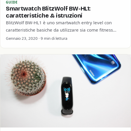
GUIDE
Smartwatch BlitzWolf BW-HL1:
caratteristiche & istruzioni
BlitzWolf BW-HL1 è uno smartwatch entry level con
caratteristiche basiche da utilizzare sia come fitness
tracker che come lettore di notifiche. BlitzWolf…
Gennaio 23, 2020 · 9 min di lettura