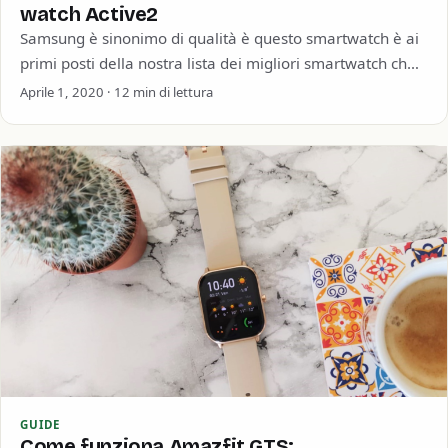
watch Active2
Samsung è sinonimo di qualità è questo smartwatch è ai
primi posti della nostra lista dei migliori smartwatch che
puoi acquistare nel…
Aprile 1, 2020 · 12 min di lettura
GUIDE
Come funziona Amazfit GTS: