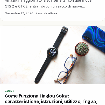
Amazfit ha aggiornato la sua serie GT con due modelli:
GTS 2 e GTR 2, entrambi con un sacco di nuove
funzionalità…
Novembre 17, 2020 · 7 min di lettura
GUIDE
Come funziona Haylou Solar:
caratteristiche, istruzioni, utilizzo, lingua,