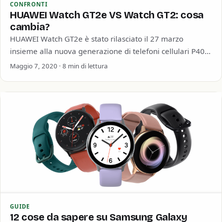
CONFRONTI
HUAWEI Watch GT2e VS Watch GT2: cosa
cambia?
HUAWEI Watch GT2e è stato rilasciato il 27 marzo
insieme alla nuova generazione di telefoni cellulari P40.
Watch GT2e, derivato da Watch…
Maggio 7, 2020 · 8 min di lettura
GUIDE
12 cose da sapere su Samsung Galaxy