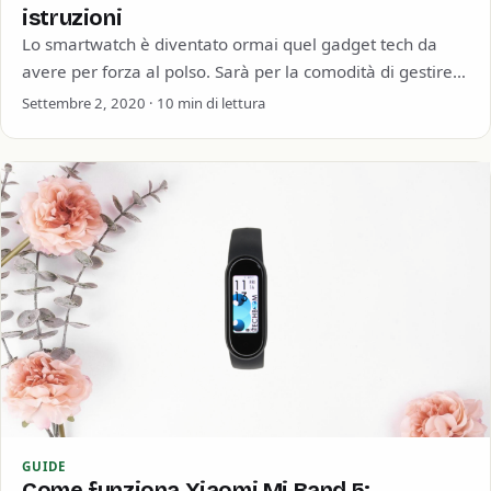
istruzioni
Lo smartwatch è diventato ormai quel gadget tech da
avere per forza al polso. Sarà per la comodità di gestire
le notifiche…
Settembre 2, 2020 · 10 min di lettura
GUIDE
Come funziona Xiaomi Mi Band 5: