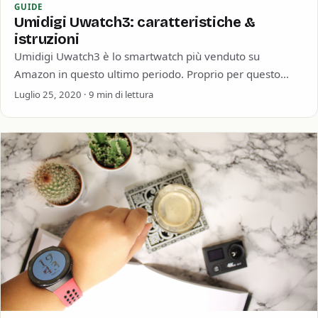
GUIDE
Umidigi Uwatch3: caratteristiche &
istruzioni
Umidigi Uwatch3 è lo smartwatch più venduto su
Amazon in questo ultimo periodo. Proprio per questo
Umidigi Uwatch3 mi ha talmente incuriosito…
Luglio 25, 2020 · 9 min di lettura