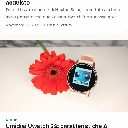
acquisto
Dato il bizzarro nome di Haylou Solar, come tutti anche tu
avrai pensato che questo smartwatch funzionasse grazie
a qualche insolito pannello…
Novembre 17, 2020 · 10 min di lettura
GUIDE
Umidigi Uwatch 2S: caratteristiche &