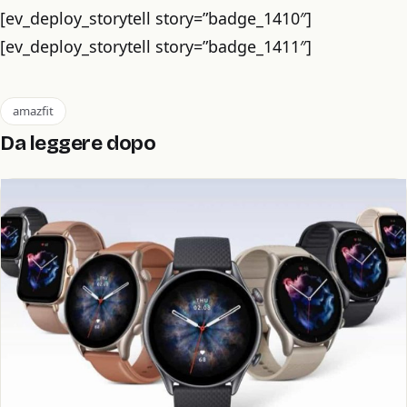
[ev_deploy_storytell story=”badge_1410″]
[ev_deploy_storytell story=”badge_1411″]
amazfit
Da leggere dopo