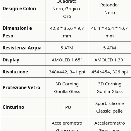
Quadrato;
Rotondo;
Design
e Colori
Nero, Grigio e
Nero
Oro
Dimensioni e
42,8 * 35,6 * 9,7
46,4 * 46,4 * 10,7
Peso
mm
mm
Resistenza Acqua
5 ATM
5 ATM
Display
AMOLED 1.65″
AMOLED 1.39″
Risoluzione
348×442, 341 ppi
454×454, 326 ppi
3D Corning
3D Corning
Protezione Vetro
Gorilla Glass
Gorilla Glass
Sport: silicone
Cinturino
TPU
Classic: pelle
Accelerometro
Accelerometro
Giroscopio
Giroscopio