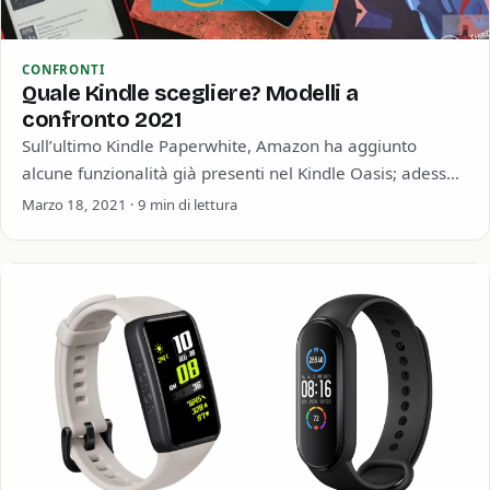
CONFRONTI
Quale Kindle scegliere? Modelli a
confronto 2021
Sull’ultimo Kindle Paperwhite, Amazon ha aggiunto
alcune funzionalità già presenti nel Kindle Oasis; adesso
anche il Paperwhite è impermeabile e ha il…
Marzo 18, 2021 · 9 min di lettura