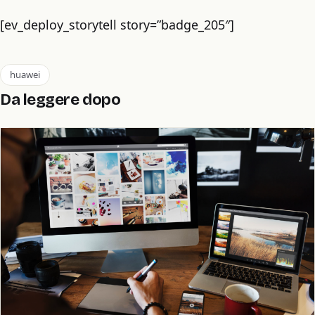
[ev_deploy_storytell story=”badge_205″]
huawei
Da leggere dopo