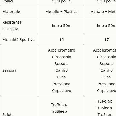
Pollici
1.39 pollici
1.39 pollic
Materiale
Metallo + Plastica
Acciaio + Met
Resistenza
fino a 50m
fino a 50
all’acqua
Modalità Sportive
15
17
Accelerometro
Acceleromet
Giroscopio
Giroscopi
Bussola
Bussola
Sensori
Cardio
Cardio
Luce
Luce
Pressione
Pressione
Capacitivo
Capacitiv
TruRela
TruRelax
TruSlee
TruSleep
Salute
TruSeen