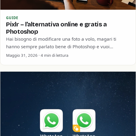
GUIDE
Pixlr – l’alternativa online e gratis a
Photoshop
Hai bisogno di modificare una foto a volo, magari ti
hanno sempre parlato bene di Photoshop e vuoi
utilizzarlo. Hai scoperto che…
Maggio 31, 2026 · 4 min di lettura