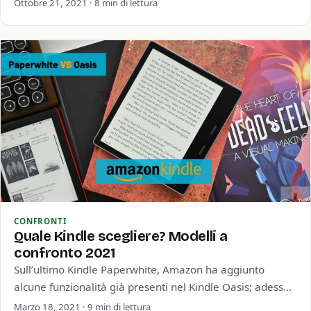
Ottobre 21, 2021 · 8 min di lettura
CONFRONTI
Quale Kindle scegliere? Modelli a
confronto 2021
Sull’ultimo Kindle Paperwhite, Amazon ha aggiunto
alcune funzionalità già presenti nel Kindle Oasis; adesso
anche il Paperwhite è impermeabile e ha il…
Marzo 18, 2021 · 9 min di lettura