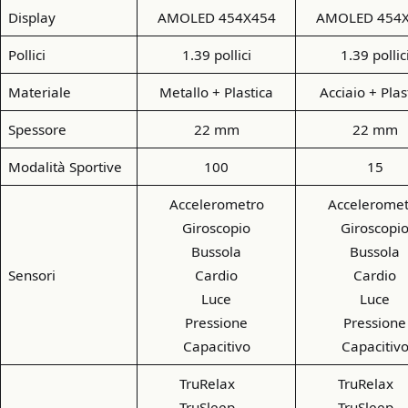
Display
AMOLED 454X454
AMOLED 454
Pollici
1.39 pollici
1.39 pollic
Materiale
Metallo + Plastica
Acciaio + Plas
Spessore
22 mm
22 mm
Modalità Sportive
100
15
Accelerometro
Acceleromet
Giroscopio
Giroscopi
Bussola
Bussola
Sensori
Cardio
Cardio
Luce
Luce
Pressione
Pressione
Capacitivo
Capacitiv
TruRelax
TruRela
TruSleep
TruSlee