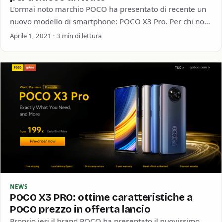
L’ormai noto marchio POCO ha presentato di recente un
nuovo modello di smartphone: POCO X3 Pro. Per chi non
lo sapesse, POCO è un…
Aprile 1, 2021 · 3 min di lettura
NEWS
POCO X3 PRO: ottime caratteristiche a
POCO prezzo in offerta lancio
Proprio ieri il brand POCO ha presentato il nuovissimo