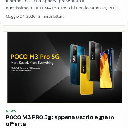
Il brand POCO ha appena presentato il
nuovissimo: POCO M4 Pro. Per chi non lo sapesse, POCO
è un marchio nato con la nota…
Maggio 27, 2026 · 3 min di lettura
NEWS
POCO M3 PRO 5g: appena uscito e già in
offerta