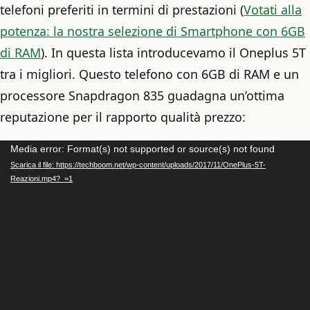
telefoni preferiti in termini di prestazioni (
Votati alla
potenza: la nostra selezione di Smartphone con 6GB
di RAM
). In questa lista introducevamo il Oneplus 5T
tra i migliori. Questo telefono con 6GB di RAM e un
processore Snapdragon 835 guadagna un’ottima
reputazione per il rapporto qualità prezzo:
Video
Media error: Format(s) not supported or source(s) not found
Scarica il file: https://techboom.net/wp-content/uploads/2017/11/OnePlus-5T-
Player
Reazioni.mp4?_=1