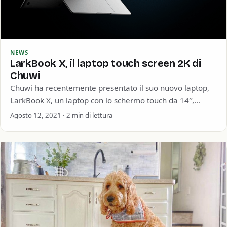
NEWS
LarkBook X, il laptop touch screen 2K di
Chuwi
Chuwi ha recentemente presentato il suo nuovo laptop,
LarkBook X, un laptop con lo schermo touch da 14″,
rapporto 16:10, che dovrebbe…
Agosto 12, 2021 · 2 min di lettura