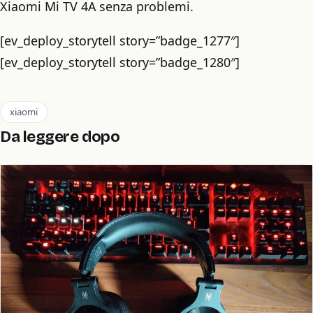
Xiaomi Mi TV 4A senza problemi.
[ev_deploy_storytell story=”badge_1277″]
[ev_deploy_storytell story=”badge_1280″]
xiaomi
Da leggere dopo