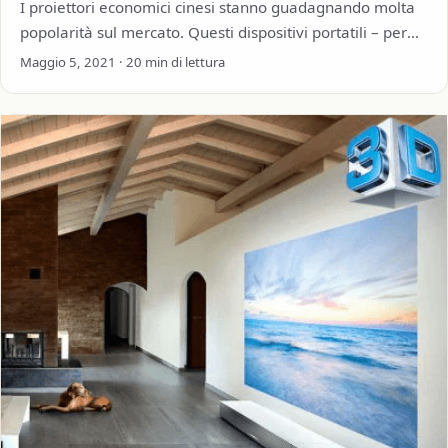
I proiettori economici cinesi stanno guadagnando molta
popolarità sul mercato. Questi dispositivi portatili – per
proiettare film e partite durante le vacanze…
Maggio 5, 2021 · 20 min di lettura