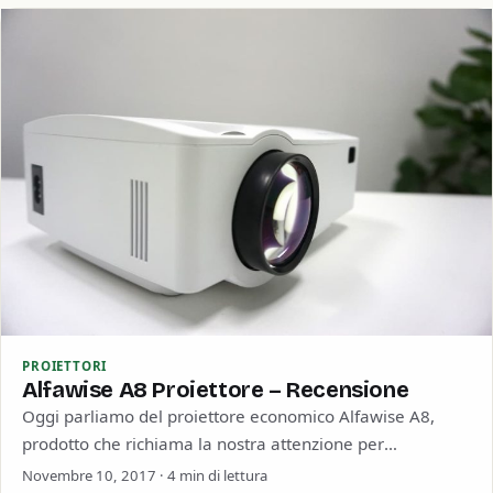
PROIETTORI
Alfawise A8 Proiettore – Recensione
Oggi parliamo del proiettore economico Alfawise A8,
prodotto che richiama la nostra attenzione per
l’inclusione di CPU AmLogic S905X e Android 6.0…
Novembre 10, 2017 · 4 min di lettura