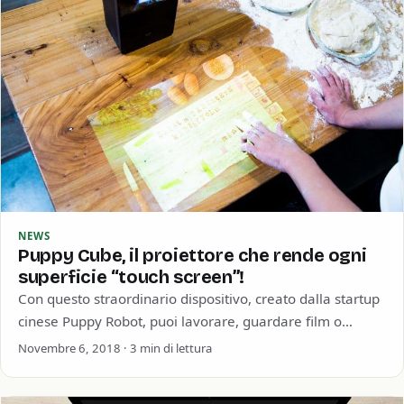
NEWS
Puppy Cube, il proiettore che rende ogni
superficie “touch screen”!
Con questo straordinario dispositivo, creato dalla startup
cinese Puppy Robot, puoi lavorare, guardare film o
giocare su praticamente qualunque superficie; consente
Novembre 6, 2018 · 3 min di lettura
di…