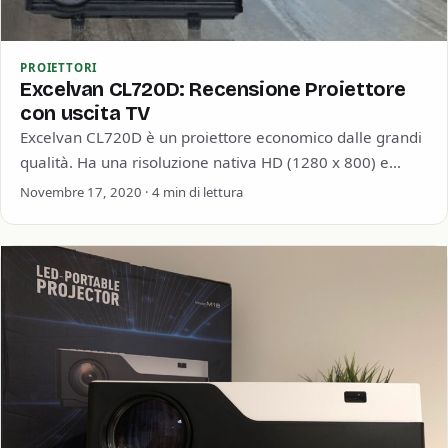
PROIETTORI
Excelvan CL720D: Recensione Proiettore
con uscita TV
Excelvan CL720D è un proiettore economico dalle grandi
qualità. Ha una risoluzione nativa HD (1280 x 800) e
supporta l’uscita FullHD o…
Novembre 17, 2020 · 4 min di lettura