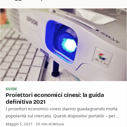
GUIDE
Proiettori economici cinesi: la guida
definitiva 2021
I proiettori economici cinesi stanno guadagnando molta
popolarità sul mercato. Questi dispositivi portatili – per
proiettare film e partite durante le vacanze…
Maggio 5, 2021 · 20 min di lettura