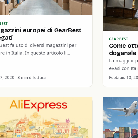
BEST
agazzini europei di GearBest
egati
GEARBEST
est fa uso di diversi magazzini per
Come ott
doganale
re in Italia. In questo articolo li
zziamo e vedremo le varie tempistiche
La maggior p
onsegna…
evasi con Ita
consegna sen
 7, 2020 · 3 min di lettura
Febbraio 10, 202
aspettarsi (e