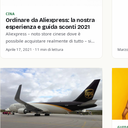
orien
Bang
CINA
Ordinare da Aliexpress: la nostra
esperienza e guida sconti 2021
Aliexpress – noto store cinese dove è
possibile acquistare realmente di tutto – si
sta facendo conoscere molto bene anche in
Aprile 17, 2021 · 11 min di lettura
Marzo 
Italia.…
GUID