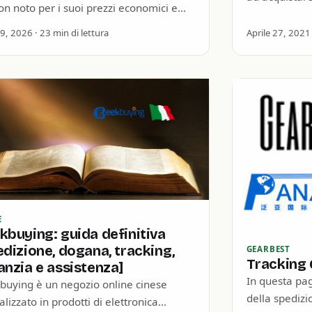
on noto per i suoi prezzi economici e
oggi ci occu
asta selezione di prodotti (hanno
 9, 2026 · 23 min di lettura
Aprile 27, 2021 
e…
E
kbuying: guida definitiva
edizione, dogana, tracking,
GEARBEST
Tracking 
anzia e assistenza]
In questa pag
buying è un negozio online cinese
della spedizi
alizzato in prodotti di elettronica