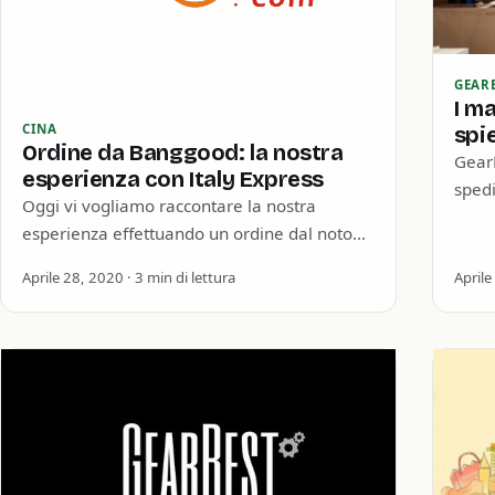
GEAR
I m
CINA
spi
Ordine da Banggood: la nostra
GearB
esperienza con Italy Express
spedi
Oggi vi vogliamo raccontare la nostra
anali
esperienza effettuando un ordine dal noto
di c
store Banggood per testare la sua rapidità e
Aprile 28, 2020 · 3 min di lettura
Aprile
la sua qualità.…