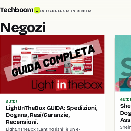
Techboom
.
LA TECNOLOGIA IN DIRETTA
Negozi
GUID
GUIDE
Shei
LightInTheBox GUIDA: Spedizioni,
Dog
Dogana, Resi/Garanzie,
Ass
Recensioni.
Shein
LightInTheBox (Lanting Jishi) è un e-