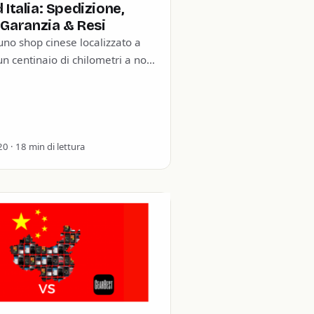
Italia: Spedizione,
 Garanzia & Resi
no shop cinese localizzato a
 centinaio di chilometri a nord
. Questo negozio ecommerce è
o…
0 · 18 min di lettura