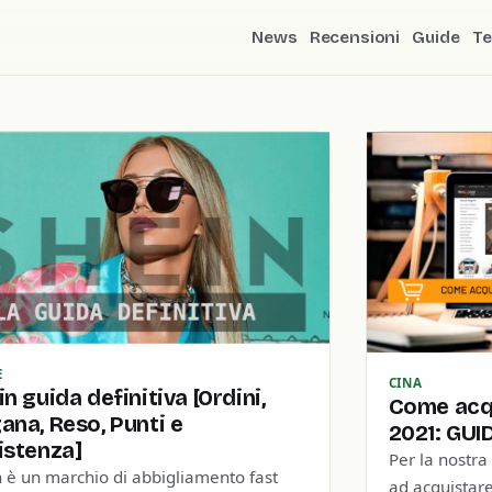
News
Recensioni
Guide
Te
E
CINA
n guida definitiva [Ordini,
Come acq
ana, Reso, Punti e
2021: GUI
istenza]
Per la nostra 
 è un marchio di abbigliamento fast
ad acquistare