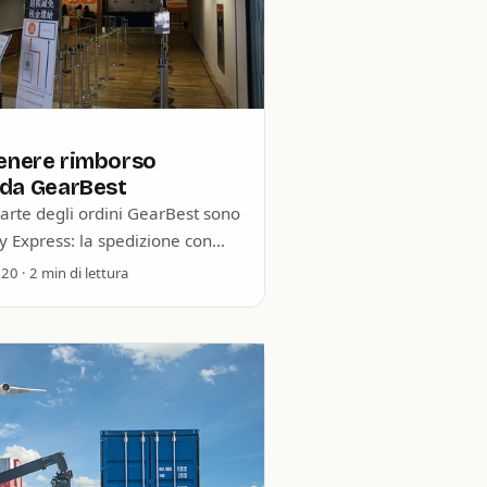
enere rimborso
 da GearBest
arte degli ordini GearBest sono
ly Express: la spedizione con
za dazi doganali (Cosa
0 · 2 min di lettura
 non)…