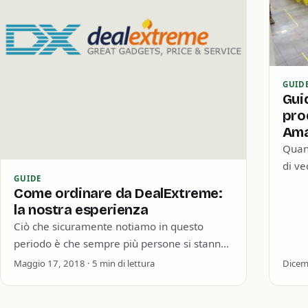
GUID
Gui
pro
Am
Quan
di ve
GUIDE
Ovvi
Come ordinare da DealExtreme:
le t
la nostra esperienza
Ciò che sicuramente notiamo in questo
periodo è che sempre più persone si stanno
avvicinando al mondo degli acquisti online.
Maggio 17, 2018 · 5 min di lettura
Dicemb
Sarà per…