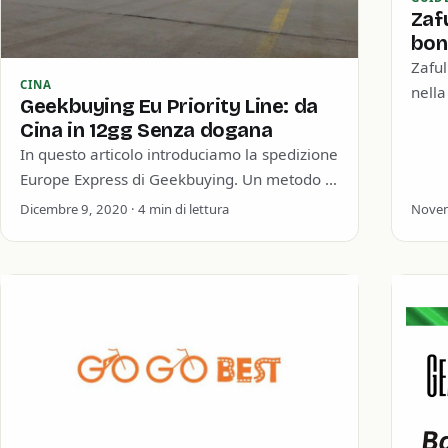
Zafu
bon
Zaful
CINA
nella
Geekbuying Eu Priority Line: da
alla 
Cina in 12gg Senza dogana
bass
In questo articolo introduciamo la spedizione
Europe Express di Geekbuying. Un metodo di
importazione esente a dogana, rapido,
Dicembre 9, 2020 · 4 min di lettura
Novem
sicuro ed economico. Abbiamo…