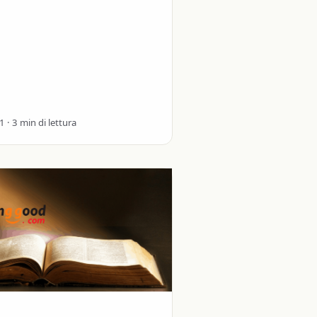
so dai vari magazzini
ng Kong e Cinese) GearBest…
 · 3 min di lettura