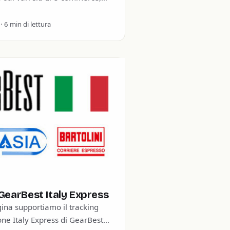
peremo del noto sito…
· 6 min di lettura
GearBest Italy Express
ina supportiamo il tracking
one Italy Express di GearBest