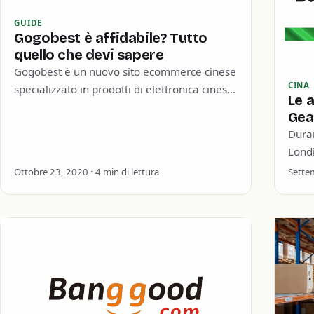
GUIDE
Gogobest è affidabile? Tutto
quello che devi sapere
Gogobest è un nuovo sito ecommerce cinese
CINA
specializzato in prodotti di elettronica cinesi.
Le a
In questo articolo la nostra analisi sulla
Gea
qualità del…
Dura
Londi
opera
Ottobre 23, 2020 · 4 min di lettura
Settem
di L