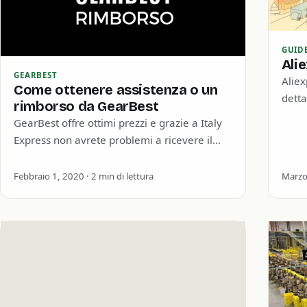
GUID
Ali
GEARBEST
Aliex
Come ottenere assistenza o un
detta
rimborso da GearBest
“madr
GearBest offre ottimi prezzi e grazie a Italy
colle
Express non avrete problemi a ricevere il
vostro pacco in un paio di settimane…
Febbraio 1, 2020 · 2 min di lettura
Marzo 