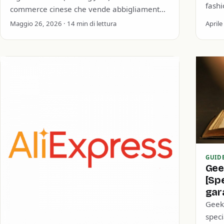
fashi
commerce cinese che vende abbigliamento,
una v
accessori per casa/giardino e gadget
Maggio 26, 2026 · 14 min di lettura
Aprile
anch
tecnologici. Fondata nel 2007 con un
capitale…
GUID
Gee
[Sp
gar
Geek
speci