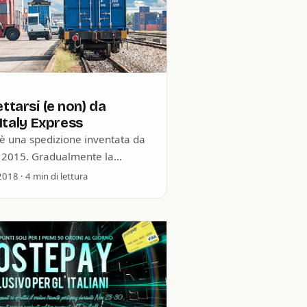
ttarsi (e non) da
Italy Express
 è una spedizione inventata da
 2015. Gradualmente la
 degli avversari (eg:
018 · 4 min di lettura
eekbuying) hanno dovuto