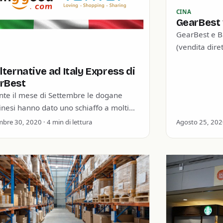
CINA
GearBest 
GearBest e B
(vendita diret
al mondo, ed
lternative ad Italy Express di
disposizione
rBest
nte il mese di Settembre le dogane
nesi hanno dato uno schiaffo a molti
tori cinesi, che sfruttavano l’aeroporto
bre 30, 2020 · 4 min di lettura
Agosto 25, 2020
ondon Heathrow…