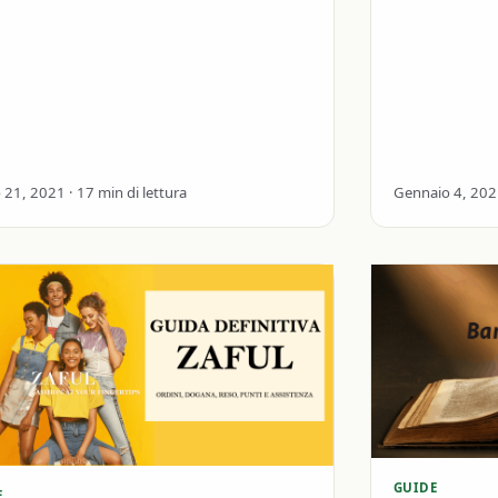
passo per pas
tali. Questo shop assomiglia molto a
(Europeo, Ho
good e Gearbest con la…
21, 2021 · 17 min di lettura
Gennaio 4, 2021
GUIDE
E