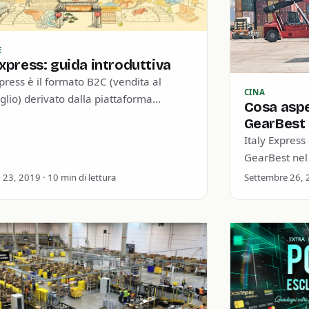
E
express: guida introduttiva
press è il formato B2C (vendita al
CINA
glio) derivato dalla piattaforma
Cosa aspe
e” Alibaba, il portale cinese che
GearBest 
ga i venditori cinesi con…
Italy Express
GearBest nel
maggior parte
23, 2019 · 10 min di lettura
Settembre 26, 2
Banggood, G
adattarsi a…