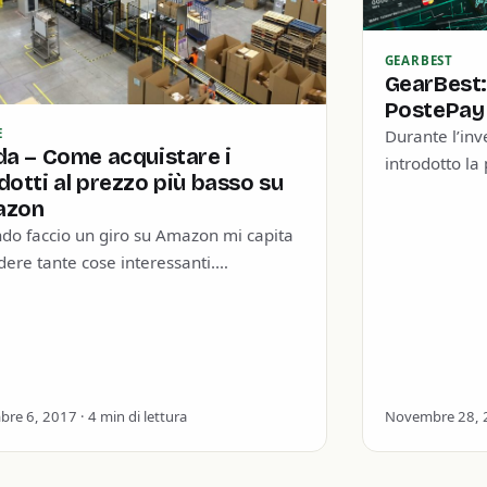
GEARBEST
GearBest
PostePay
Durante l’in
E
da – Come acquistare i
introdotto la 
dotti al prezzo più basso su
tramite Poste
azon
spieghiamo c
do faccio un giro su Amazon mi capita
dere tante cose interessanti.
amente non le compro tutte, ed alcune
engo…
re 6, 2017 · 4 min di lettura
Novembre 28, 20