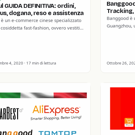
Banggood 
l GUIDA DEFINITIVA: ordini,
Tracking,
us, dogana, reso e assistenza
Banggood è u
 è un e-commerce cinese specializzato
Guangzhou, un
 cosiddetta fast-fashion, ovvero vestiti
di Hong Kong
moda venduti a prezzi ridicolmente
specializzat
i. Come Shein, vende accessori…
bre 4, 2020 · 17 min di lettura
Ottobre 26, 202