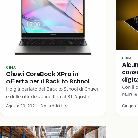
CINA
Alcun
CINA
cons
Chuwi CoreBook XPro in
digit
offerta per il Back to School
Con il c
Ho già parlato del Back to School di Chuwi
RMB dig
e delle offerte valide fino al 31 Agosto.
consent
Oggi ti parlo più nello…
Agosto 30, 2021 · 3 min di lettura
Giugno 1
contant