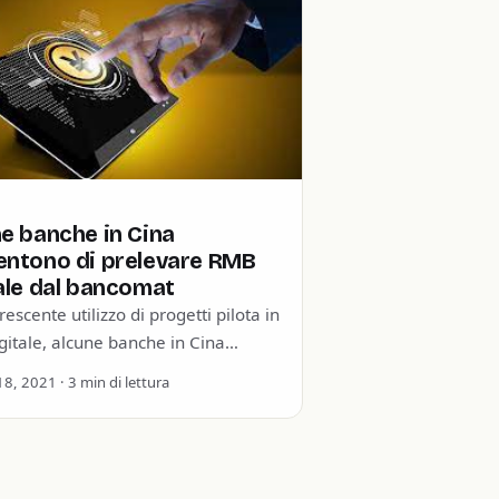
e banche in Cina
entono di prelevare RMB
ale dal bancomat
rescente utilizzo di progetti pilota in
itale, alcune banche in Cina
ono agli utenti di prelevare
8, 2021 · 3 min di lettura
i dal loro…