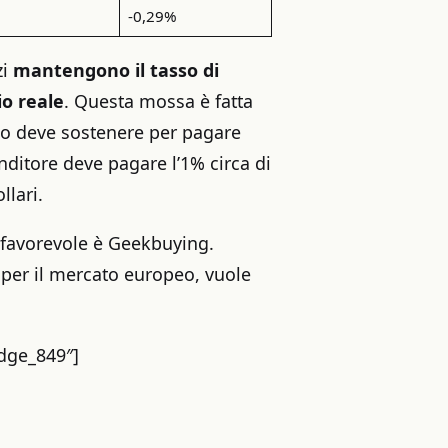
-0,29%
zi
mantengono il
tasso di
io reale
. Questa mossa è fatta
io deve sostenere per pagare
nditore deve pagare l’1% circa di
llari.
sfavorevole è Geekbuying.
per il mercato europeo, vuole
adge_849″]