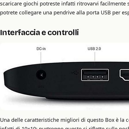
scaricare giochi potreste infatti ritrovarvi facilmente
potrete collegare una pendrive alla porta USB per e
Interfaccia e controlli
Una delle caratteristiche migliori di questo Box è la
infatti di 10×10; purtroppo questo si riflette sulle po