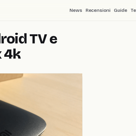
News
Recensioni
Guide
Te
roid TV e
x 4k