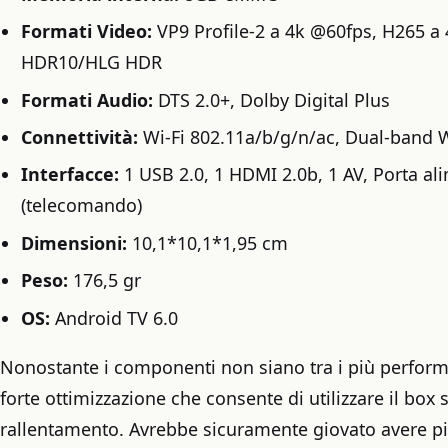
Formati Video:
VP9 Profile-2 a 4k @60fps, H265 a
HDR10/HLG HDR
Formati Audio:
DTS 2.0+, Dolby Digital Plus
Connettività:
Wi-Fi 802.11a/b/g/n/ac, Dual-band W
Interfacce:
1 USB 2.0, 1 HDMI 2.0b, 1 AV, Porta a
(telecomando)
Dimensioni:
10,1*10,1*1,95 cm
Peso:
176,5 gr
OS:
Android TV 6.0
Nonostante i componenti non siano tra i più performa
forte ottimizzazione che consente di utilizzare il bo
rallentamento. Avrebbe sicuramente giovato avere più