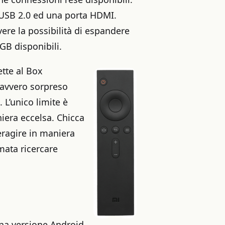
 USB 2.0 ed una porta HDMI.
ere la possibilità di espandere
GB disponibili.
tte al Box
davvero sorpreso
. L’unico limite è
iera eccelsa. Chicca
teragire in maniera
rmata ricercare
una versione Android