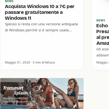
NEWS
Acquista Windows 10 a 7€ per
passare gratuitamente a
Windows 11
NEWS
Spesso si resta con una versione antiquata
Echo 
di Windows perché si è sempre usata
Pres
quella. Non si pensa alla sicurezza
al pr
informatica o…
Amaz
Gli assi
abbiamo
anche 
Maggio 31, 2026 · 3 min di lettura
Maggio 2
un…