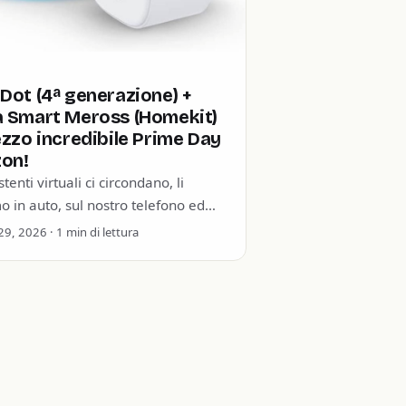
Dot (4ª generazione) +
a Smart Meross (Homekit)
ezzo incredibile Prime Day
on!
stenti virtuali ci circondano, li
 in auto, sul nostro telefono ed
a casa. Che sia un Google Home,
9, 2026 · 1 min di lettura