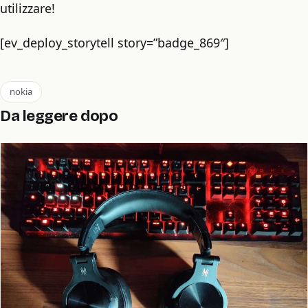
utilizzare!
[ev_deploy_storytell story=”badge_869″]
nokia
Da leggere dopo