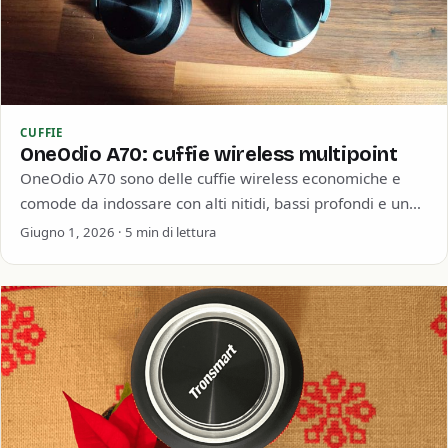
CUFFIE
OneOdio A70: cuffie wireless multipoint
OneOdio A70 sono delle cuffie wireless economiche e
comode da indossare con alti nitidi, bassi profondi e una
buona durata della batteria.…
Giugno 1, 2026 · 5 min di lettura