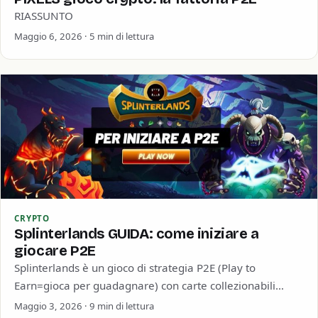
RIASSUNTO
Maggio 6, 2026 · 5 min di lettura
CRYPTO
Splinterlands GUIDA: come iniziare a
giocare P2E
Splinterlands è un gioco di strategia P2E (Play to
Earn=gioca per guadagnare) con carte collezionabili
basato su blockchain. Il gameplay di base…
Maggio 3, 2026 · 9 min di lettura