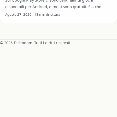
Sul Google Play Store ci sono centinaia di giochi
disponibili per Android, e molti sono gratuiti. Sia che
siano supportati da annunci…
Agosto 27, 2020 · 18 min di lettura
© 2026 Techboom. Tutti i diritti riservati.