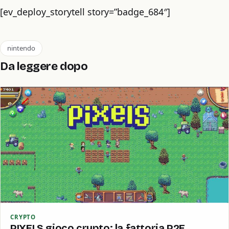
[ev_deploy_storytell story=”badge_684″]
nintendo
Da leggere dopo
CRYPTO
PIXELS gioco crypto: la fattoria P2E