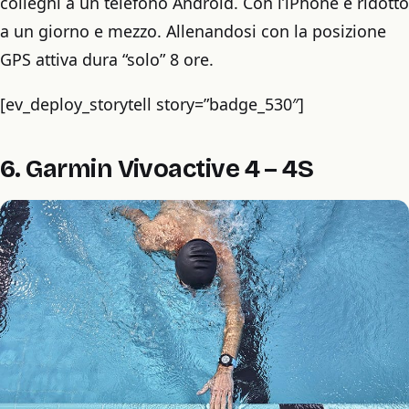
colleghi a un telefono Android. Con l’iPhone è ridotto
a un giorno e mezzo. Allenandosi con la posizione
GPS attiva dura “solo” 8 ore.
[ev_deploy_storytell story=”badge_530″]
6. Garmin Vivoactive 4 – 4S