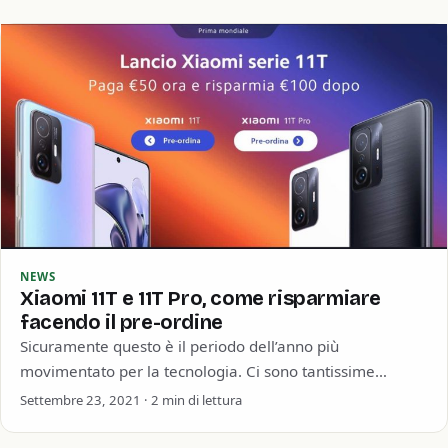
NEWS
Xiaomi 11T e 11T Pro, come risparmiare
facendo il pre-ordine
Sicuramente questo è il periodo dell’anno più
movimentato per la tecnologia. Ci sono tantissime
presentazioni di nuovi prodotti, vedi iPhone o anche…
Settembre 23, 2021 · 2 min di lettura