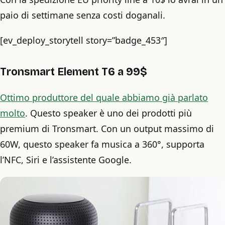
paio di settimane senza costi doganali.
[ev_deploy_storytell story=”badge_453″]
Tronsmart Element T6
a 99$
Ottimo produttore del quale abbiamo già parlato
molto
. Questo speaker è uno dei prodotti più
premium di Tronsmart. Con un output massimo di
60W, questo speaker fa musica a 360°, supporta
l’NFC, Siri e l’assistente Google.