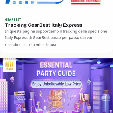
GEARBEST
Tracking GearBest Italy Express
In questa pagina supportiamo il tracking della spedizione
Italy Express di GearBest passo per passo dai vari
magazzini (Europeo, Hong Kong e Cinese) GearBest…
Gennaio 4, 2021 · 3 min di lettura