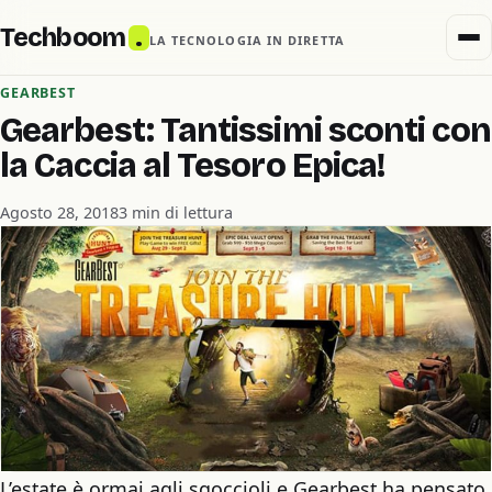
Techboom
.
LA TECNOLOGIA IN DIRETTA
GEARBEST
Gearbest: Tantissimi sconti con
la Caccia al Tesoro Epica!
Agosto 28, 2018
3 min di lettura
L’estate è ormai agli sgoccioli e Gearbest ha pensato