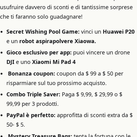
usufruire davvero di sconti e di tantissime sorprese
che ti faranno solo guadagnare!
Secret Wishing Pool Game:
vinci un
Huawei P20
e un
robot aspirapolvere Xiaowa.
Gioco esclusivo per app:
puoi vincere un drone
DJI
e uno
Xiaomi Mi Pad 4
Bonanza coupon:
coupon da $ 99 a $ 50 per
risparmiare sul tuo prossimo acquisto.
Combo Triple Saver:
Paga $ 9,99, $ 29,99 o $
99,99 per 3 prodotti.
PayPal è perfetto:
approfitta di sconti extra da $
50- $ 5.
Mystery Treasure Bags:
tenta la fortuna con le