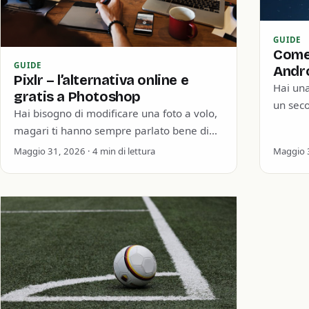
GUIDE
Come
GUIDE
Andr
Pixlr – l’alternativa online e
Hai una
gratis a Photoshop
un sec
Hai bisogno di modificare una foto a volo,
smartph
magari ti hanno sempre parlato bene di
ti spi
Photoshop e vuoi utilizzarlo. Hai scoperto
Maggio 31, 2026 · 4 min di lettura
Maggio 3
che…