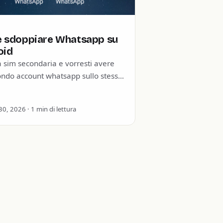
 sdoppiare Whatsapp su
oid
 sim secondaria e vorresti avere
ondo account whatsapp sullo stesso
one? E’ possibile e in questa guida
eghiamo…
0, 2026 · 1 min di lettura