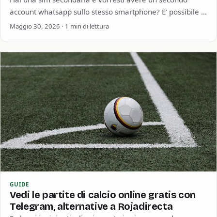
account whatsapp sullo stesso smartphone? E’ possibile e
in questa guida ti spieghiamo…
Maggio 30, 2026 · 1 min di lettura
GUIDE
Vedi le partite di calcio online gratis con
Telegram, alternative a Rojadirecta