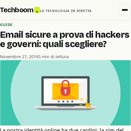
Techboom
.
LA TECNOLOGIA IN DIRETTA
GUIDE
Email sicure a prova di hackers
e governi: quali scegliere?
Novembre 27, 2018
5 min di lettura
La nostra identità online ha due cardini: la sim del