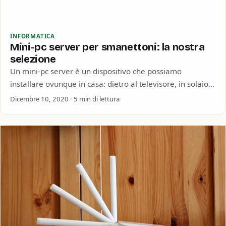
INFORMATICA
Mini-pc server per smanettoni: la nostra
selezione
Un mini-pc server è un dispositivo che possiamo
installare ovunque in casa: dietro al televisore, in solaio,
in cantina e addirittura all’aperto. Gli…
Dicembre 10, 2020 · 5 min di lettura