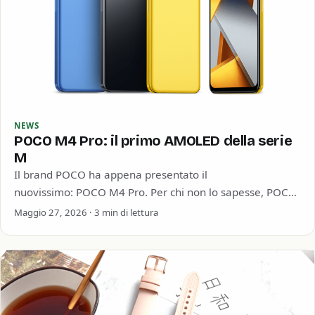
NEWS
POCO M4 Pro: il primo AMOLED della serie
M
Il brand POCO ha appena presentato il
nuovissimo: POCO M4 Pro. Per chi non lo sapesse, POCO
è un marchio nato con la nota…
Maggio 27, 2026 · 3 min di lettura