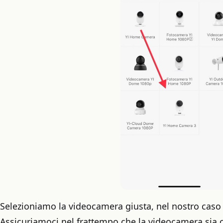
Selezioniamo la videocamera giusta, nel nostro caso
Assicuriamoci nel frattempo che la videocamera sia co