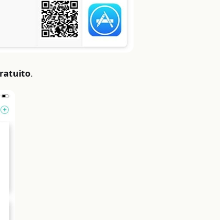
ratuito
.