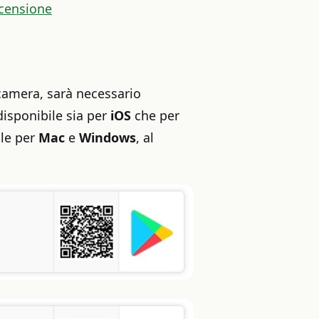
ecensione
camera, sarà necessario
disponibile sia per
iOS
che per
ile per
Mac
e
Windows
, al