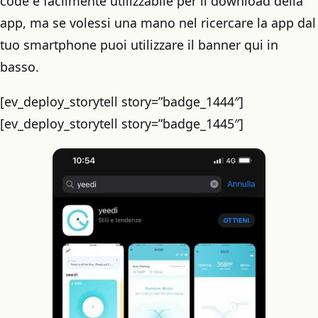
code è facilmente utilizzabile per il download della
app, ma se volessi una mano nel ricercare la app dal
tuo smartphone puoi utilizzare il banner qui in
basso.
[ev_deploy_storytell story=”badge_1444″]
[ev_deploy_storytell story=”badge_1445″]