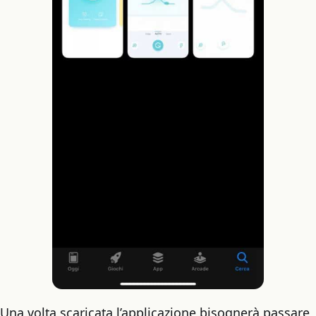
Una volta scaricata l’applicazione bisognerà passare