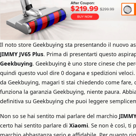
Il noto store Geekbuying sta presentando il nuovo as
JIMMY JV65 Plus
. Prima di presentarti questo aspirap
Geekbuying
. Geekbuying è uno store cinese che pe
quindi questo vuol dire 0 dogana e spedizioni veloci
da Geekbuying, magari ti stai chiedendo come fare, 
funziona la garanzia Geekbuying, niente paura. Abbi
definitiva su Geekbuying che puoi leggere semplic
Non so se hai sentito mai parlare del marchio
JIMM
certo hai sentito parlare di
Xiaomi
. Se non è così, ti
marchio abbastanza serio e affidabile. Per quanto rig