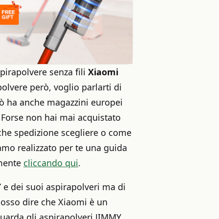
pirapolvere senza fili
Xiaomi
olvere però, voglio parlarti di
rò ha anche magazzini europei
. Forse non hai mai acquistato
che spedizione scegliere o come
amo realizzato per te una guida
emente
cliccando qui
.
Y
e dei suoi aspirapolveri ma di
 posso dire che Xiaomi è un
uarda gli aspirapolveri JIMMY,