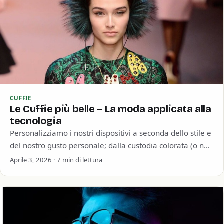
CUFFIE
Le Cuffie più belle – La moda applicata alla
tecnologia
Personalizziamo i nostri dispositivi a seconda dello stile e
del nostro gusto personale; dalla custodia colorata (o no)
dello smartphone passando per…
Aprile 3, 2026 · 7 min di lettura