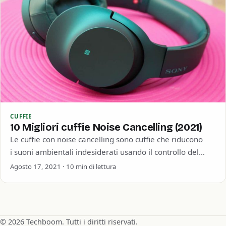
CUFFIE
10 Migliori cuffie Noise Cancelling (2021)
Le cuffie con noise cancelling sono cuffie che riducono
i suoni ambientali indesiderati usando il controllo del
rumore attivo. Se hai mai provato ad ascoltare musica su
Agosto 17, 2021 · 10 min di lettura
un…
© 2026 Techboom. Tutti i diritti riservati.