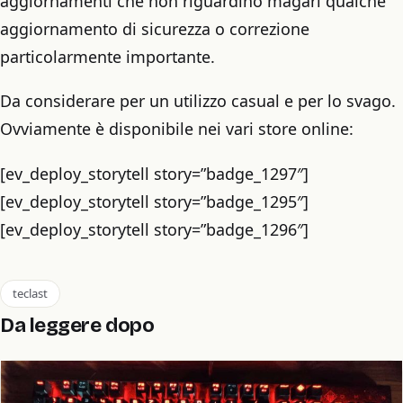
aggiornamenti che non riguardino magari qualche
aggiornamento di sicurezza o correzione
particolarmente importante.
Da considerare per un utilizzo casual e per lo svago.
Ovviamente è disponibile nei vari store online:
[ev_deploy_storytell story=”badge_1297″]
[ev_deploy_storytell story=”badge_1295″]
[ev_deploy_storytell story=”badge_1296″]
teclast
Da leggere dopo