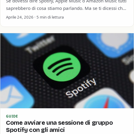
Se dovessi dire Spotify, Apple Music o Amazon Music tutti
saprebbero di cosa stiamo parlando. Ma se ti dicessi che
al secondo…
Aprile 24, 2026 · 5 min di lettura
GUIDE
Come avviare una sessione di gruppo
Spotify con gli amici