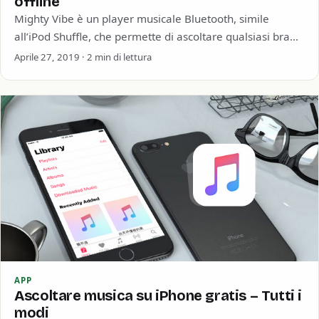
offline
Mighty Vibe è un player musicale Bluetooth, simile
all’iPod Shuffle, che permette di ascoltare qualsiasi brano
o playlist da Spotify senza bisogno…
Aprile 27, 2019 · 2 min di lettura
APP
Ascoltare musica su iPhone gratis – Tutti i
modi