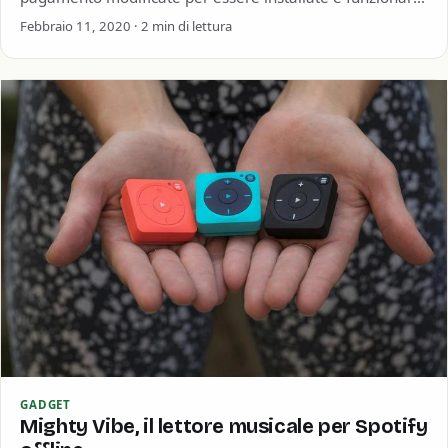
anche senza abbonamento. Questo nel tempo…
Febbraio 11, 2020 · 2 min di lettura
GADGET
Mighty Vibe, il lettore musicale per Spotify