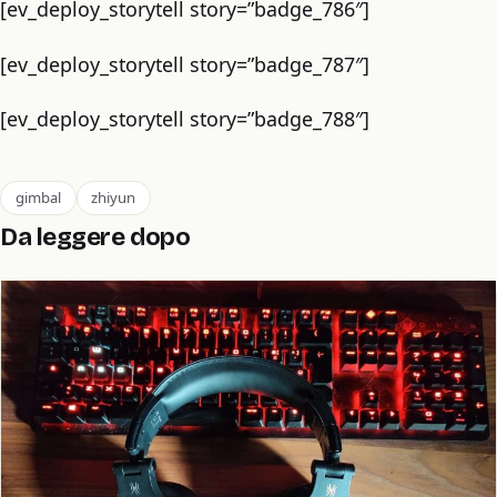
[ev_deploy_storytell story=”badge_786″]
[ev_deploy_storytell story=”badge_787″]
[ev_deploy_storytell story=”badge_788″]
gimbal
zhiyun
Da leggere dopo