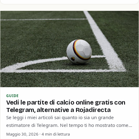
GUIDE
Vedi le partite di calcio online gratis con
Telegram, alternative a Rojadirecta
Se leggi i miei articoli sai quanto io sia un grande
estimatore di Telegram. Nel tempo ti ho mostrato come
poter sfruttare…
Maggio 30, 2026 · 4 min di lettura