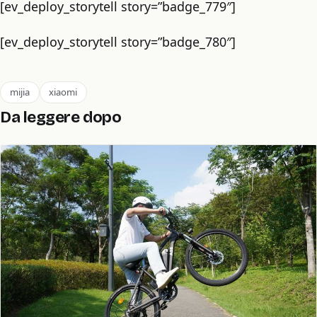
[ev_deploy_storytell story=”badge_779″]
[ev_deploy_storytell story=”badge_780″]
mijia
xiaomi
Da leggere dopo