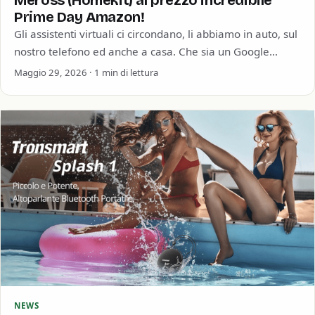
Meross (Homekit) al prezzo incredibile
Prime Day Amazon!
Gli assistenti virtuali ci circondano, li abbiamo in auto, sul
nostro telefono ed anche a casa. Che sia un Google
Home, un…
Maggio 29, 2026 · 1 min di lettura
NEWS