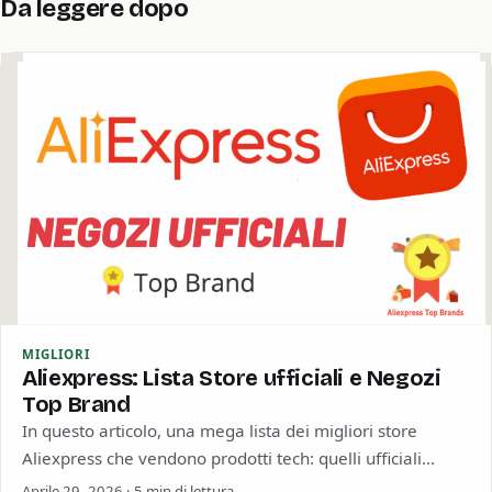
Da leggere dopo
MIGLIORI
Aliexpress: Lista Store ufficiali e Negozi
Top Brand
In questo articolo, una mega lista dei migliori store
Aliexpress che vendono prodotti tech: quelli ufficiali
(Official Store), i rivenditori autorizzati (Authorized)…
Aprile 29, 2026 · 5 min di lettura