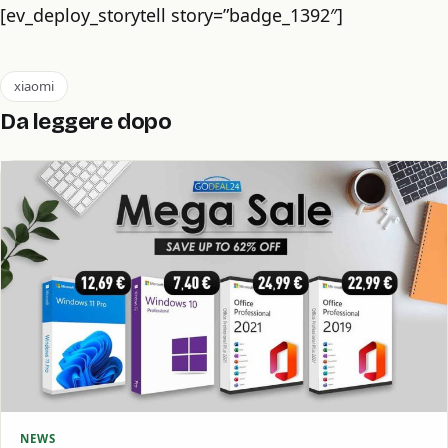
[ev_deploy_storytell story=”badge_1392″]
xiaomi
Da leggere dopo
NEWS