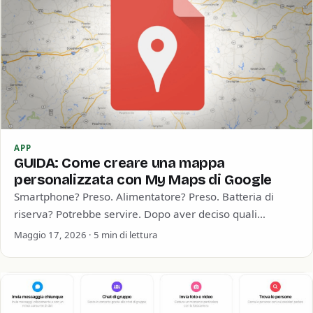
APP
GUIDA: Come creare una mappa
personalizzata con My Maps di Google
Smartphone? Preso. Alimentatore? Preso. Batteria di
riserva? Potrebbe servire. Dopo aver deciso quali
dispositivi mettere in valigia per le tue vacanze estive,…
Maggio 17, 2026 · 5 min di lettura