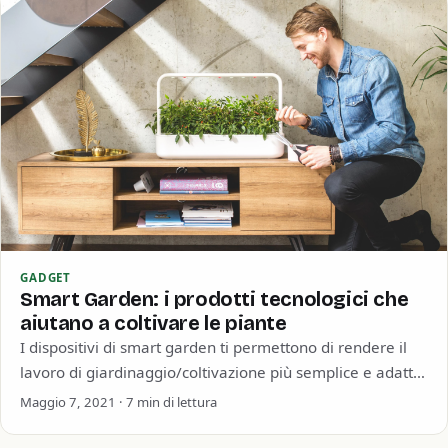
GADGET
Smart Garden: i prodotti tecnologici che
aiutano a coltivare le piante
I dispositivi di smart garden ti permettono di rendere il
lavoro di giardinaggio/coltivazione più semplice e adatto
a tutti! A me piacciono…
Maggio 7, 2021 · 7 min di lettura