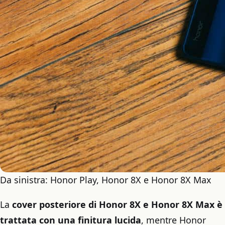
Da sinistra: Honor Play, Honor 8X e Honor 8X Max
La
cover posteriore di Honor 8X e Honor 8X Max è
trattata con una finitura lucida
, mentre Honor